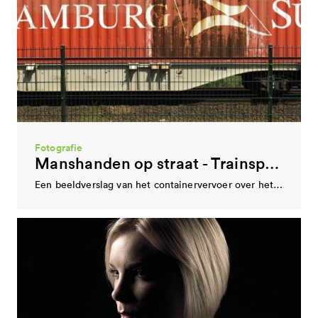
Stedelijk cultuurhistorisch museum
Eindhoven Museum
De functie van stedelijk cultuurhistorisch museum wordt vervuld door Eindhoven Museum. Hieronder vind je het…
Theater
Carte Blanche
Carte Blanche (1995) wil met theatervoorstellingen een verbinding leggen tussen de wereld van de vergeten…
Fotografie
Manshanden op straat - Trainspotting
Een beeldverslag van het containervervoer over het spoor in Eindhoven met korte informatieve teksten. Vanaf…
Presentatie-instelling hybride kunst
MU