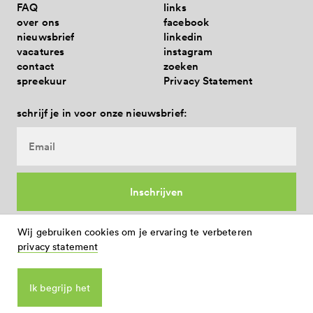
FAQ
links
over ons
facebook
nieuwsbrief
linkedin
vacatures
instagram
contact
zoeken
spreekuur
Privacy Statement
schrijf je in voor onze nieuwsbrief:
Gilden
Sint Martinusgilde Tongelre
Het Sint Martinusgilde Tongelre is een vrij actieve gilde en heeft een ledenbestand van 42…
Technologie
Het Nieuwe Instituut - De Staat van Eindhoven
Muziek
PopEi
De Staat van Eindhoven is een meerjarig cultuurprogramma in de periode 2015-2017 van Het Nieuwe…
Wij gebruiken cookies om je ervaring te verbeteren
PopEi heeft als missie om met popmuziek en een sociaal maatschappelijk betrokken hart mensen hun…
privacy statement
stadhuisplein 10
Ik begrijp het
eindhoven