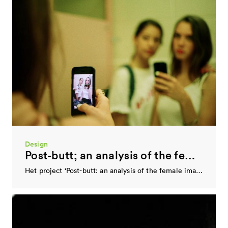
Urban Hiphop
Dynamo HipHopLab 040
HipHopLab040 is een onderdeel van Dynamo Jeugdwerk en is een ontwikkelingsplatform voor urban talenten. De…
Design
Post-butt; an analysis of the female image in today's mediated society
Het project ‘Post-butt: an analysis of the female image in today’s mediated society’ bestaat uit…