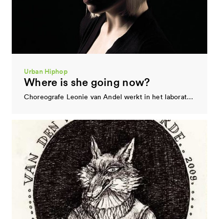
De functie van presentatie-instelling hybride kunst wordt vervuld door MU. Hieronder vind je het activiteitenplan…
Muziek
Cross-linx
Cross-linx is een jaarlijks festival van één dag, geïnitieerd en ontwikkeld in Eindhoven, dat ’tourt’…
Urban Hiphop
Where is she going now?
Choreografe Leonie van Andel werkt in het laboratorium van thinX aan haar ontwikkeling als urban…
Festival nieuwe media
STRP
De functie van festival nieuwe media wordt vervuld door STRP. Hieronder vind je het activiteitenplan…
Beeldende kunst
De Fabriek