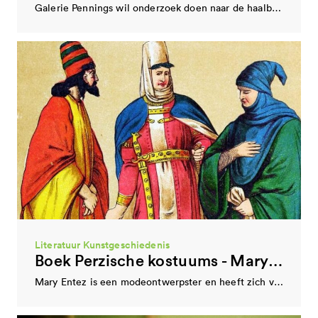
Galerie Pennings wil onderzoek doen naar de haalbaarheid van een nieuw op te zetten…
Jeugdtheater
Hetpaarddatvliegt
Hetpaarddatvliegt profileert zich als het enige jeugdtheatergezelschap in Eindhoven. Met humor, beeldende vondsten en een…
Literatuur Kunstgeschiedenis
Boek Perzische kostuums - Mary Entez
Mary Entez is een modeontwerpster en heeft zich verdiept in Perzische kostuums. Ze brengt een…