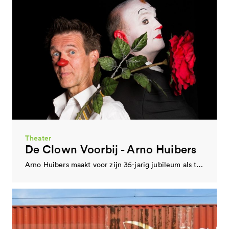
Urban Cluster
Emoves
De functie van Urban Cluster wordt vervuld door Emoves. Het activiteitenplan voor de komende vier…
Film
BROET
BROET Basement is een filmplatform, gevestigd in het NatLab. BROET heeft als doel de filmcultuur in…
Theater
De Clown Voorbij - Arno Huibers
Arno Huibers maakt voor zijn 35-jarig jubileum als theatermaker een nieuwe theatervoorstelling ‘De clown voorbij’.