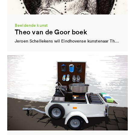
De Fabriek (1980) wil kunstenaars de ideale voorwaarden bieden voor hun projecten en bijdragen aan…
Beeldende kunst
Theo van de Goor boek
Jeroen Schellekens wil Eindhovense kunstenaar Theo van de Goor bekender maken bij het publiek. Dit…
Concertzaal
Muziekgebouw
De functie van Concertzaal wordt vervuld door het Muziekgebouw. Het Muziekgebouw ontvangt in 2017 subsidie…
Techniekmuseum kinderen
De Ontdekfabriek
De Ontdekfabriek (2009) profileert zich als science center, creatief centrum en techniekmuseum. Kinderen en jongeren…