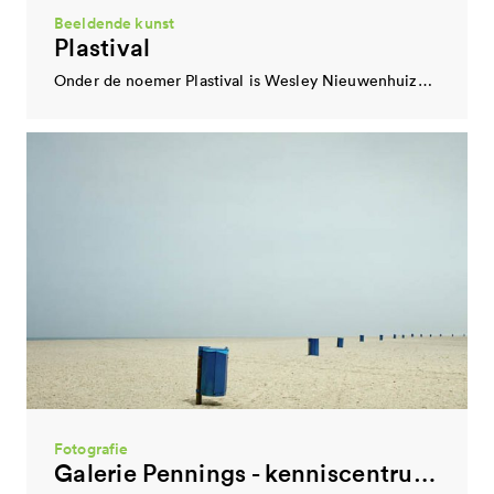
Beeldende kunst
Plastival
Onder de noemer Plastival is Wesley Nieuwenhuizen een project gestart dat voortborduurt op zijn afstudeerwerk. Met…
Bemiddeling onderwijs- en cultuuraanbieders
CultuurStation
De functie van bemiddeling onderwijs- en cultuuraanbieders binnen de BIS wordt vervuld door het CultuurStation. Hieronder…
Film
DOCfeed
DOCfeed bestaat drie jaar en stelt zich ten doel om het klimaat in Eindhoven te…
Fotografie
Galerie Pennings - kenniscentrum fotografie