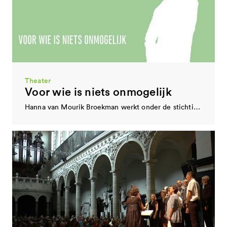
Beeldende kunst
Temporary Art Centre (TAC)
TAC (2000) stelt podia, ateliers, werkplaatsen, bedrijfsruimte en expositieruimtes aan de cultuursector ter beschikking, totaal…
Theater
Voor wie is niets onmogelijk
Hanna van Mourik Broekman werkt onder de stichting Tg Nomen aan een theatervijfluik onder…
Design
Dutch Invertuals