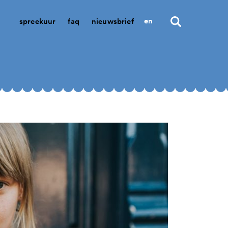
en
spreekuur
faq
nieuwsbrief