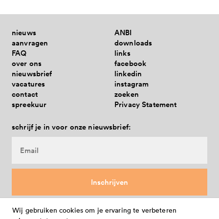
samen uit corona - gesloten
met provincie en rijk 2025-2028
nieuws
ANBI
aanvragen
downloads
FAQ
links
over ons
facebook
nieuwsbrief
linkedin
vacatures
instagram
contact
zoeken
spreekuur
Privacy Statement
schrijf je in voor onze nieuwsbrief:
Wij gebruiken cookies om je ervaring te verbeteren