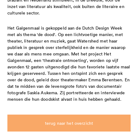
subsidieregeling noodmaatregelen
snelgeld - eenmalige subsidie -
vacatures
governance code cultuur
bezwaar, beroep en klachten 2025-2028
aanvragen is niet meer mogelijk
projecten 2027 tranche 1
inzet van literatuur als kwaliteit, ook buiten de literaire en
energielasten
aanvragen is niet mogelijk
contact
culturele sector.
professionele kunsten in samenhang
projecten 2026 tranche 3
subsidieverordening 2021-2024
projectsubsidies - eenmalige subsidie -
met provincie en rijk - aanvragen is niet
projecten 2026 tranche 2
Het Galgenmaal is gekoppeld aan de Dutch Design Week
adres
cultuurbrief 2021-2024
aanvragen is niet meer mogelijk
blog
met als thema 'de dood'. Op een lichtvoetige manier, met
meer mogelijk
meerjarige subsidies 2026
direct contact opnemen
besluiten 2021-2024
professionele kunsten eindhoven in
theater, literatuur en muziek, gaat Watershed met haar
snelgeld 2026 tranche 1
publiek in gesprek over sterfelijkheid en de manier waarop
spreekuur
open oproepen
toegekende subsidies 2021-2024
samenhang met brabantstad -
we daar als mens mee omgaan. Met het project Het
snelgeld 2025 tranche 2
Galgenmaal, een 'theatrale ontmoeting', worden op vijf
bezwaar, beroep en klachten
aanvragen is niet meer mogelijk
projecten 2026 tranche 1
avonden 12 gasten uitgenodigd die hun favoriete laatste maal
meer cultuur voor en door jongeren -
downloads
eindhovense basis - meerjarige subsidie
asdasd
krijgen geserveerd. Tussen hen ontspint zich een gesprek
projecten 2025 tranche 3
gesloten
over de dood, geleid door theatermaker Emma Berentsen. En
- aanvragen is niet meer mogelijk
projecten 2025 tranche 2
presentaties
dat te midden van de levensgrote foto's van documentair
techneut zoekt ontwerper - deel 2 -
programma's - meerjarige subsidie -
fotografe Saskia Aukema. Zij portretteerde en interviewde
snelgeld 2025 tranche 1
publicaties
gesloten
spreekuur
mensen die hun doodskist alvast in huis hebben gehaald.
aanvragen is niet meer mogelijk
faq
programma's 2025 - 2026
huisstijlpakket
cultuur eindhoven op zoek naar
nieuwsbrief
gilden - eenmalige subsidie - aanvragen
projecten 2025 tranche 1
nieuwsbrieven
organisaties en makers binnen het
en
is niet meer mogelijk
terug naar het overzicht
eindhovense basis 2025-2028
thema gezondheid - gesloten
professionele kunsten in samenhang