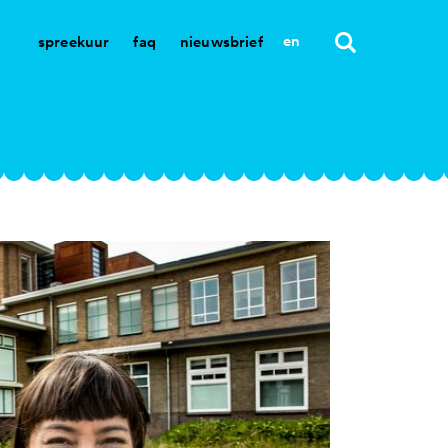
en
spreekuur
faq
nieuwsbrief