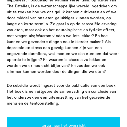
subsidieregeling noodmaatregelen
snelgeld - eenmalige subsidie -
vacatures
governance code cultuur
bezwaar, beroep en klachten 2025-2028
aanvragen is niet meer mogelijk
projecten 2027 tranche 1
The Eatelier, is de wetenschappelijke wereld ingedoken om
energielasten
aanvragen is niet mogelijk
contact
uit te zoeken hoe we ons geluk kunnen cultiveren en of we
professionele kunsten in samenhang
projecten 2026 tranche 3
door middel van ons eten gelukkiger kunnen worden, op
subsidieverordening 2021-2024
projectsubsidies - eenmalige subsidie -
met provincie en rijk - aanvragen is niet
projecten 2026 tranche 2
lange en korte termijn. Ze gaat in op de sensoriële ervaring
adres
cultuurbrief 2021-2024
aanvragen is niet meer mogelijk
blog
van eten, maar ook op het neurologische en fysieke effect,
meer mogelijk
meerjarige subsidies 2026
met vragen als; Waarom vinden we iets lekker? En hoe
direct contact opnemen
besluiten 2021-2024
professionele kunsten eindhoven in
kunnen we gezondere dingen nou lekkerder maken? Als
snelgeld 2026 tranche 1
spreekuur
open oproepen
toegekende subsidies 2021-2024
samenhang met brabantstad -
depressie en stress een gevolg kunnen zijn van een
snelgeld 2025 tranche 2
ongezonde darmflora, wat moeten we dan eten om dat weer
bezwaar, beroep en klachten
aanvragen is niet meer mogelijk
op orde te krijgen? En waarom is chocola zo lekker en
projecten 2026 tranche 1
meer cultuur voor en door jongeren -
downloads
eindhovense basis - meerjarige subsidie
asdasd
worden we er nou echt blijer van? En zouden we ook
projecten 2025 tranche 3
gesloten
slimmer kunnen worden door de dingen die we eten?
- aanvragen is niet meer mogelijk
projecten 2025 tranche 2
presentaties
techneut zoekt ontwerper - deel 2 -
programma's - meerjarige subsidie -
De subsidie wordt ingezet voor de publicatie van een boek.
snelgeld 2025 tranche 1
publicaties
gesloten
spreekuur
Het boek is een uitgebreide samenvatting en conclusie van
aanvragen is niet meer mogelijk
faq
het onderzoek en een uiteenzetting van het gecreëerde
programma's 2025 - 2026
huisstijlpakket
cultuur eindhoven op zoek naar
nieuwsbrief
gilden - eenmalige subsidie - aanvragen
menu en de tentoonstelling.
projecten 2025 tranche 1
nieuwsbrieven
organisaties en makers binnen het
en
is niet meer mogelijk
eindhovense basis 2025-2028
thema gezondheid - gesloten
terug naar het overzicht
professionele kunsten in samenhang