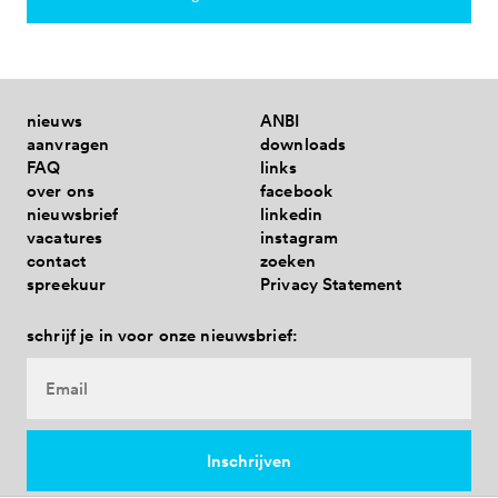
samen uit corona - gesloten
met provincie en rijk 2025-2028
nieuws
ANBI
aanvragen
downloads
FAQ
links
over ons
facebook
nieuwsbrief
linkedin
vacatures
instagram
contact
zoeken
spreekuur
Privacy Statement
schrijf je in voor onze nieuwsbrief: