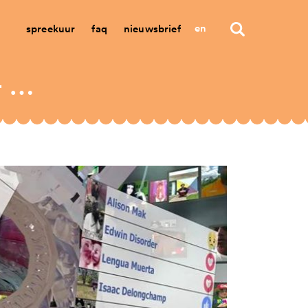
en
spreekuur
faq
nieuwsbrief
manifestations. will the future design us? - art & technology