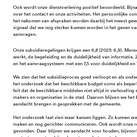
Ook wordt onze dienstverlening positief beoordeeld. Bijna 
over het contact en onze activiteiten. Het persoonlijke co
het nakomen van afspraken worden daarbij het meest gewaa
signaal dat we nog sterker kunnen worden in het geven va
aanvragen.
Onze subsidieregelingen krijgen een 6,8 (2023: 6,9). Mens
werkt, de begeleiding en de duidelijkheid van informatie.
en het aanvraagsysteem met een 7,5 voor duidelijkheid en 
We zien dat het subsidieproces goed verloopt en als onde
het onderzoek dat het beschikbare budget soms als beperk
feit dat de beschikbare middelen niet altijd in verhouding 
makers en organisaties in de stad. Daarom blijven we het
aandacht brengen in gesprekken met de gemeente.
Het onderzoek laat zien waar kansen liggen. Zo kunnen w
maken en nog gerichter communiceren. Ook wordt onze rol 
gevonden. Daar blijven we aandacht voor houden, bijvoorb