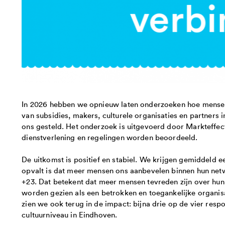
In 2026 hebben we opnieuw laten onderzoeken hoe mensen
van subsidies, makers, culturele organisaties en partners
ons gesteld. Het onderzoek is uitgevoerd door Markteffect
dienstverlening en regelingen worden beoordeeld.
De uitkomst is positief en stabiel. We krijgen gemiddeld een
opvalt is dat meer mensen ons aanbevelen binnen hun netw
+23. Dat betekent dat meer mensen tevreden zijn over hun 
worden gezien als een betrokken en toegankelijke organisa
zien we ook terug in de impact: bijna drie op de vier resp
cultuurniveau in Eindhoven.