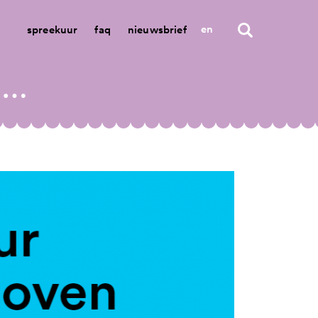
en
spreekuur
faq
nieuwsbrief
meer mensen bevelen cultuur eindhoven aan