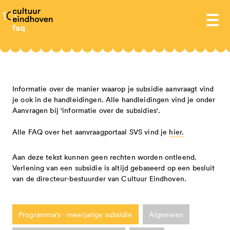
homepage
faq
subsidies 2025-2028
aanvraagportaal 2025-2028
Informatie over de manier waarop je subsidie aanvraagt vind
impuls voor jongerencultuur
je ook in de handleidingen. Alle handleidingen vind je onder
informatie over subsidies 2025-2028
Aanvragen bij 'informatie over de subsidies'.
toegekende subsidies impuls voor
subsidieverordening 2025-2028
snelgeld - aanvragen is vanaf 1
over ons
Alle FAQ over het aanvraagportaal SVS vind je
hier.
jongerencultuur
cultuurscan 2023
september weer mogelijk
cultuur eindhoven
proces cultuurscan en concept
projecten - aanvragen is vanaf 1
agenda
Aan deze tekst kunnen geen rechten worden ontleend.
organisatie
missie
Verlening van een subsidie is altijd gebaseerd op een besluit
cultuurbrief 2025-2028
september weer mogelijk
van de directeur-bestuurder van Cultuur Eindhoven.
publicaties en jaarverslagen
beleidsplan
medewerkers
subsidies 2021-2024
besluiten 2025-2028
programma's 2027-2028 - aanvragen is
integriteit en verantwoording
doelstelling
raad van toezicht
toegekende subsidies 2025-2028
niet mogelijk
snelgeld 2026 tranche 2
informatie over subsidies 2021 – 2024
Programma's - meerjarige subsidie
Algemeen
cultuurraad
anbi
eindhoven cultuurprijs
handige links
eindhovense basis 2025-2028 -
programma's 2027-2028