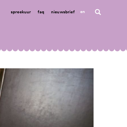
en
spreekuur
faq
nieuwsbrief