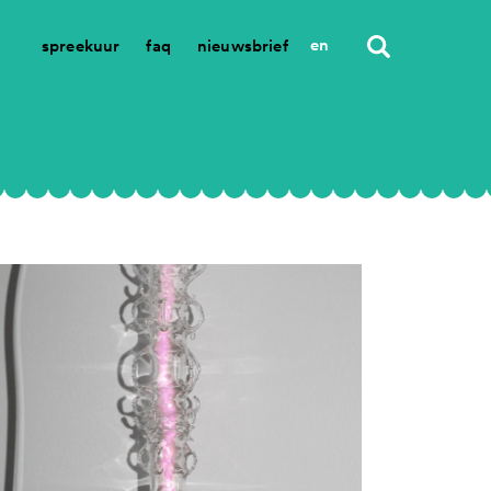
en
spreekuur
faq
nieuwsbrief