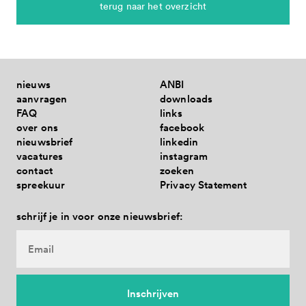
samen uit corona - gesloten
terug naar het overzicht
met provincie en rijk 2025-2028
nieuws
ANBI
aanvragen
downloads
FAQ
links
over ons
facebook
nieuwsbrief
linkedin
vacatures
instagram
contact
zoeken
spreekuur
Privacy Statement
schrijf je in voor onze nieuwsbrief: