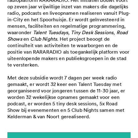
subsidieregeling noodmaatregelen
snelgeld - eenmalige subsidie -
radioplatform RARARADIO. Het initiatief bouwt voort
vacatures
governance code cultuur
bezwaar, beroep en klachten 2025-2028
aanvragen is niet meer mogelijk
projecten 2027 tranche 1
op zeven jaar vrijwillige inzet van makers die dagelijks
energielasten
aanvragen is niet mogelijk
contact
radio, podcasts en liveopnamen realiseren vanuit Plug-
professionele kunsten in samenhang
projecten 2026 tranche 3
in-City en het Spoorhuisje. Er wordt geïnvesteerd in
subsidieverordening 2021-2024
projectsubsidies - eenmalige subsidie -
met provincie en rijk - aanvragen is niet
projecten 2026 tranche 2
mensen, faciliteiten en regelmatige programmering,
adres
cultuurbrief 2021-2024
aanvragen is niet meer mogelijk
blog
waaronder
Talent Tuesdays
,
Tiny Desk Sessions
,
Road
meer mogelijk
meerjarige subsidies 2026
Shows
en
Club Nights
. Het project beoogt de
direct contact opnemen
besluiten 2021-2024
professionele kunsten eindhoven in
continuïteit van activiteiten te waarborgen en de
snelgeld 2026 tranche 1
spreekuur
open oproepen
toegekende subsidies 2021-2024
samenhang met brabantstad -
positie van RARARADIO als toegankelijk platform voor
snelgeld 2025 tranche 2
uiteenlopende makers en publieksgroepen in de stad
bezwaar, beroep en klachten
aanvragen is niet meer mogelijk
te versterken.
projecten 2026 tranche 1
meer cultuur voor en door jongeren -
downloads
eindhovense basis - meerjarige subsidie
asdasd
projecten 2025 tranche 3
gesloten
Met deze subsidie wordt 7 dagen per week radio
- aanvragen is niet meer mogelijk
gemaakt, er wordt 32 keer een Talent Tuesday met
projecten 2025 tranche 2
presentaties
techneut zoekt ontwerper - deel 2 -
georganiseerd voor jongeren tussen de 11-30 jaar, er
programma's - meerjarige subsidie -
snelgeld 2025 tranche 1
publicaties
worden 32 wekelijkse opnames gemaakt voor een
gesloten
spreekuur
aanvragen is niet meer mogelijk
podcast, er worden 5 tiny desk sessions, 5x Road
faq
programma's 2025 - 2026
huisstijlpakket
cultuur eindhoven op zoek naar
Show bij evenementen en 5 Club Nights samen met
nieuwsbrief
gilden - eenmalige subsidie - aanvragen
Kelderman & van Noort gerealiseerd.
projecten 2025 tranche 1
nieuwsbrieven
organisaties en makers binnen het
en
is niet meer mogelijk
eindhovense basis 2025-2028
thema gezondheid - gesloten
professionele kunsten in samenhang