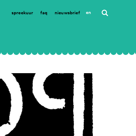
en
spreekuur
faq
nieuwsbrief