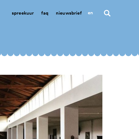
en
spreekuur
faq
nieuwsbrief