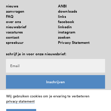
samen uit corona - gesloten
nieuws
ANBI
met provincie en rijk 2025-2028
aanvragen
downloads
FAQ
links
over ons
facebook
nieuwsbrief
linkedin
vacatures
instagram
contact
zoeken
spreekuur
Privacy Statement
schrijf je in voor onze nieuwsbrief:
Wij gebruiken cookies om je ervaring te verbeteren
privacy statement