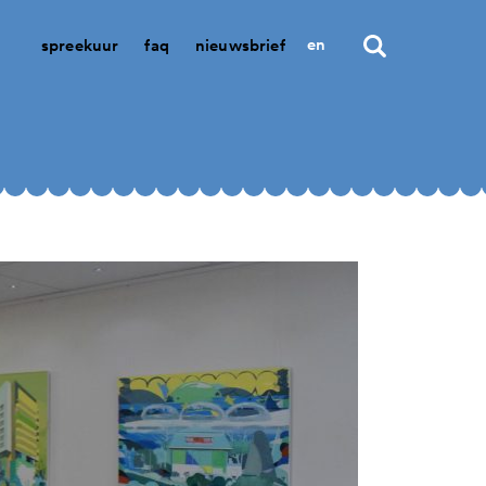
en
spreekuur
faq
nieuwsbrief