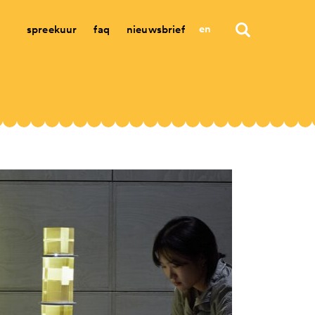
en
spreekuur
faq
nieuwsbrief