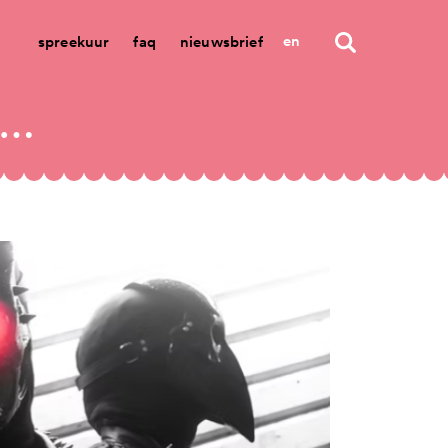
en
spreekuur
faq
nieuwsbrief
ad lights - album presentatie – richard van kruysdijk