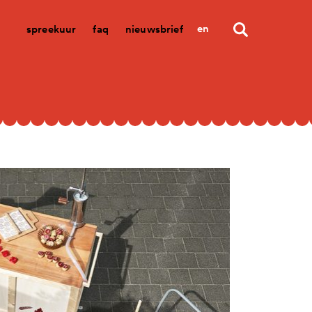
en
spreekuur
faq
nieuwsbrief