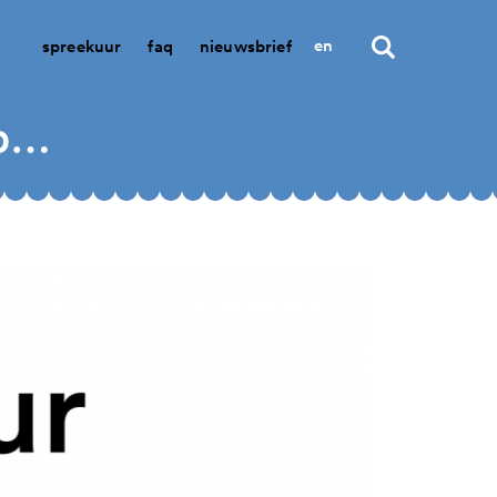
en
spreekuur
faq
nieuwsbrief
sce onbevoegd om over snelgeldfonds te beslissen