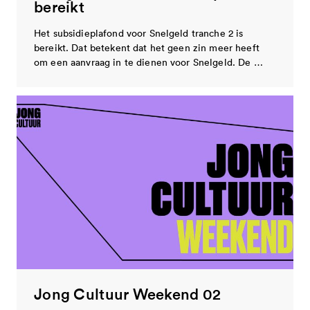
samen uit corona - gesloten
bereikt
met provincie en rijk 2025-2028
Het subsidieplafond voor Snelgeld tranche 2 is
bereikt. Dat betekent dat het geen zin meer heeft
om een aanvraag in te dienen voor Snelgeld. De …
Jong Cultuur Weekend 02