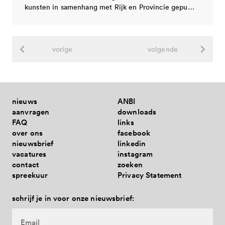
kunsten in samenhang met Rijk en Provincie gepu…
vorige
volgende
nieuws
ANBI
aanvragen
downloads
FAQ
links
over ons
facebook
nieuwsbrief
linkedin
vacatures
instagram
contact
zoeken
spreekuur
Privacy Statement
schrijf je in voor onze nieuwsbrief: