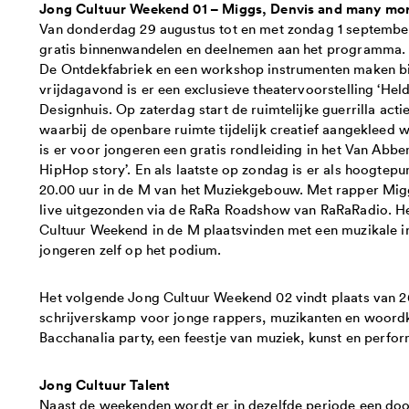
Jong Cultuur Weekend 01 – Miggs, Denvis and many mo
Van donderdag 29 augustus tot en met zondag 1 september
gratis binnenwandelen en deelnemen aan het programma. 
De Ontdekfabriek en een workshop instrumenten maken bij
vrijdagavond is er een exclusieve theatervoorstelling ‘Hel
Designhuis. Op zaterdag start de ruimtelijke guerrilla act
waarbij de openbare ruimte tijdelijk creatief aangekleed 
is er voor jongeren een gratis rondleiding in het Van Abb
HipHop story’. En als laatste op zondag is er als hoogtepun
20.00 uur in de M van het Muziekgebouw. Met rapper Migg
live uitgezonden via de RaRa Roadshow van RaRaRadio. Het 
Cultuur Weekend in de M plaatsvinden met een muzikale in
jongeren zelf op het podium.
Het volgende Jong Cultuur Weekend 02 vindt plaats van 
schrijverskamp voor jonge rappers, muzikanten en woordk
Bacchanalia party, een feestje van muziek, kunst en perf
Jong Cultuur Talent
Naast de weekenden wordt er in dezelfde periode een 