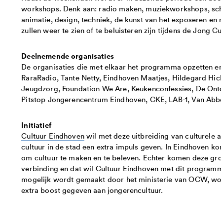
workshops. Denk aan: radio maken, muziekworkshops, schri
animatie, design, techniek, de kunst van het exposeren en 
zullen weer te zien of te beluisteren zijn tijdens de Jong 
Deelnemende organisaties
De organisaties die met elkaar het programma opzetten e
RaraRadio, Tante Netty, Eindhoven Maatjes, Hildegard Hic
Jeugdzorg, Foundation We Are, Keukenconfessies, De Ont
Pitstop Jongerencentrum Eindhoven, CKE, LAB-1, Van Ab
Initiatief
Cultuur Eindhoven
wil met deze uitbreiding van culturele 
cultuur in de stad een extra impuls geven. In Eindhoven 
om cultuur te maken en te beleven. Echter komen deze gro
verbinding en dat wil Cultuur Eindhoven met dit programm
mogelijk wordt gemaakt door het ministerie van OCW, wo
extra boost gegeven aan jongerencultuur.