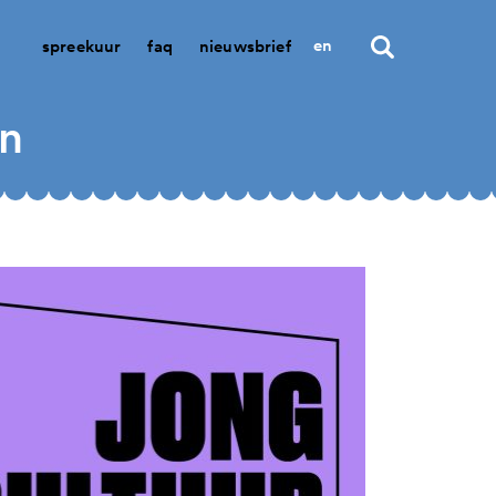
en
spreekuur
faq
nieuwsbrief
en