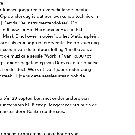
re
 kunnen jongeren op verschillende locaties
Op donderdag is dat een workshop techniek in
 Denvis ‘De Instrumentendokter’. Op
d in Blauw’ in Het Hornemann Huis in het
ie ‘Maak Eindhoven mooier’ op het Stationsplein,
wordt als een pop-up interventie. En op zaterdag
emuseum van de tentoonstelling ‘Eindhoven: a
t de muzikale sessie ‘Work it!’ van 16.00 tot
s, onder begeleiding van Denvis en ter plaatse
onderdeel ‘Work it!’ zal tijdens ieder Jong
steek. Tijdens deze sessies staan ook de
26 t/m 29 september, met onder andere een
unstenaars bij Pitstop Jongerencentrum en de
ormances door Keukenconfessies.
doorlopend programma aangeboden van