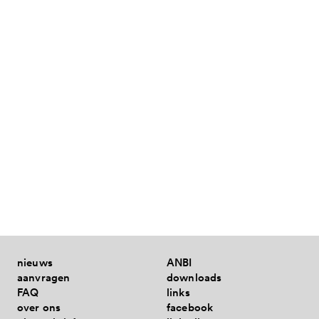
samen uit corona - gesloten
met provincie en rijk 2025-2028
nieuws
ANBI
aanvragen
downloads
FAQ
links
over ons
facebook