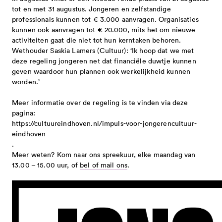
samen uit corona - gesloten
tot en met 31 augustus. Jongeren en zelfstandige
met provincie en rijk 2025-2028
professionals kunnen tot € 3.000 aanvragen. Organisaties
kunnen ook aanvragen tot € 20.000, mits het om nieuwe
activiteiten gaat die niet tot hun kerntaken behoren.
Wethouder Saskia Lamers (Cultuur): ‘Ik hoop dat we met
deze regeling jongeren net dat financiële duwtje kunnen
geven waardoor hun plannen ook werkelijkheid kunnen
worden.’
Meer informatie over de regeling is te vinden via deze
pagina:
https://cultuureindhoven.nl/impuls-voor-jongerencultuur-
eindhoven
.
Meer weten? Kom naar ons spreekuur, elke maandag van
13.00 – 15.00 uur, of
bel of mail ons
.