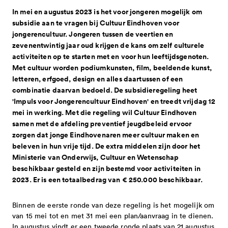
subsidieregeling noodmaatregelen
snelgeld - eenmalige subsidie -
vacatures
governance code cultuur
bezwaar, beroep en klachten 2025-2028
aanvragen is niet meer mogelijk
projecten 2027 tranche 1
In mei en augustus 2023 is het voor jongeren mogelijk om
energielasten
aanvragen is niet mogelijk
contact
subsidie aan te vragen bij Cultuur Eindhoven voor
professionele kunsten in samenhang
projecten 2026 tranche 3
subsidieverordening 2021-2024
projectsubsidies - eenmalige subsidie -
jongerencultuur. Jongeren tussen de veertien en
met provincie en rijk - aanvragen is niet
projecten 2026 tranche 2
zevenentwintig jaar oud krijgen de kans om zelf culturele
adres
cultuurbrief 2021-2024
aanvragen is niet meer mogelijk
blog
activiteiten op te starten met en voor hun leeftijdsgenoten.
meer mogelijk
meerjarige subsidies 2026
direct contact opnemen
besluiten 2021-2024
professionele kunsten eindhoven in
Met cultuur worden podiumkunsten, film, beeldende kunst,
snelgeld 2026 tranche 1
letteren, erfgoed, design en alles daartussen of een
spreekuur
open oproepen
toegekende subsidies 2021-2024
samenhang met brabantstad -
combinatie daarvan bedoeld. De subsidieregeling heet
snelgeld 2025 tranche 2
bezwaar, beroep en klachten
aanvragen is niet meer mogelijk
'Impuls voor Jongerencultuur Eindhoven' en treedt vrijdag 12
projecten 2026 tranche 1
meer cultuur voor en door jongeren -
mei in werking. Met die regeling wil Cultuur Eindhoven
downloads
eindhovense basis - meerjarige subsidie
asdasd
samen met de afdeling preventief jeugdbeleid ervoor
projecten 2025 tranche 3
gesloten
- aanvragen is niet meer mogelijk
zorgen dat jonge Eindhovenaren meer cultuur maken en
projecten 2025 tranche 2
presentaties
techneut zoekt ontwerper - deel 2 -
beleven in hun vrije tijd. De extra middelen zijn door het
programma's - meerjarige subsidie -
Ministerie van Onderwijs, Cultuur en Wetenschap
snelgeld 2025 tranche 1
publicaties
gesloten
spreekuur
aanvragen is niet meer mogelijk
beschikbaar gesteld en zijn bestemd voor activiteiten in
faq
programma's 2025 - 2026
huisstijlpakket
cultuur eindhoven op zoek naar
2023. Er is een totaalbedrag van € 250.000 beschikbaar.
nieuwsbrief
gilden - eenmalige subsidie - aanvragen
projecten 2025 tranche 1
nieuwsbrieven
organisaties en makers binnen het
en
is niet meer mogelijk
Binnen de eerste ronde van deze regeling is het mogelijk om
eindhovense basis 2025-2028
thema gezondheid - gesloten
van 15 mei tot en met 31 mei een plan/aanvraag in te dienen.
professionele kunsten in samenhang
In augustus vindt er een tweede ronde plaats van 21 augustus