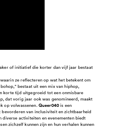
er of initiatief die korter dan vijf jaar bestaat
waarin ze reflecteren op wat het betekent om
rabohop," bestaat uit een mix van hiphop,
in korte tijd uitgegroeid tot een onmisbare
ap, dat vorig jaar ook was genomineerd, maakt
Queer040
ook op volwassenen.
is een
t bevorderen van inclusiviteit en zichtbaarheid
diverse activiteiten en evenementen biedt
en zichzelf kunnen zijn en hun verhalen kunnen