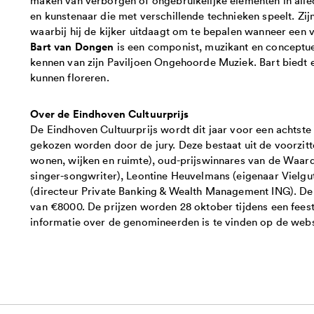
en kunstenaar die met verschillende technieken speelt. Zijn
waarbij hij de kijker uitdaagt om te bepalen wanneer een 
Bart van Dongen
is een componist, muzikant en conceptue
kennen van zijn Paviljoen Ongehoorde Muziek. Bart biedt
kunnen floreren.
Over de Eindhoven Cultuurprijs
De Eindhoven Cultuurprijs wordt dit jaar voor een achtste k
gekozen worden door de jury. Deze bestaat uit de voorzit
wonen, wijken en ruimte), oud-prijswinnares van de Waarde
singer-songwriter), Leontine Heuvelmans (eigenaar Vielgu
(directeur Private Banking & Wealth Management ING). De 
van €8000. De prijzen worden 28 oktober tijdens een feest
informatie over de genomineerden is te vinden op de web