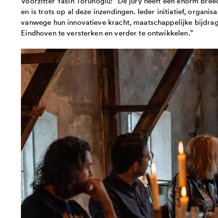
Voorzitter Yasin Torunoglu: “De jury heeft een enorm br
en is trots op al deze inzendingen. Ieder initiatief, organisa
vanwege hun innovatieve kracht, maatschappelijke bijdrag
Eindhoven te versterken en verder te ontwikkelen.”