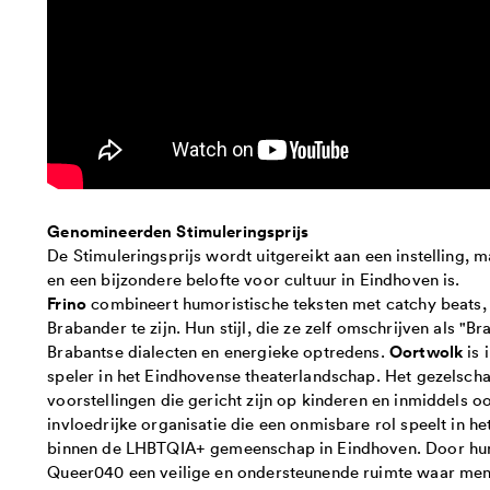
Genomineerden Stimuleringsprijs
De Stimuleringsprijs wordt uitgereikt aan een instelling, mak
en een bijzondere belofte voor cultuur in Eindhoven is.
Frino
combineert humoristische teksten met catchy beats, 
Brabander te zijn. Hun stijl, die ze zelf omschrijven als "B
Oortwolk
Brabantse dialecten en energieke optredens.
is 
speler in het Eindhovense theaterlandschap. Het gezelsch
voorstellingen die gericht zijn op kinderen en inmiddels 
invloedrijke organisatie die een onmisbare rol speelt in he
binnen de LHBTQIA+ gemeenschap in Eindhoven. Door hun 
Queer040 een veilige en ondersteunende ruimte waar mens