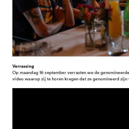
Verrassing
Op maandag 16 september verrasten we de genomineerden m
video waarop zij te horen kregen dat ze genomineerd zijn