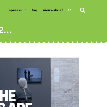
en
spreekuur
faq
nieuwsbrief
genomineerden eindhoven cultuurprijs 2024 bekend