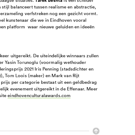
 stijl balanceert tussen realisme en abstractie,
verzameling verfstreken nog een gezicht vormt.
el kunstenaar die we in Eindhoven vooral
 een platform waar nieuwe geluiden en ideeën
eer uitgereikt. De uiteindelijke winnaars zullen
ter Yasin Torunoglu (voormalig wethouder
ringsprijs 2021 Iris Penning (stadsdichter en
t), Tom Loois (maker) en Mark van Rijt
prijs per categorie bestaat uit een geldbedrag
elijk evenement uitgereikt in de Effenaar. Meer
site
eindhovenculturalawards.com