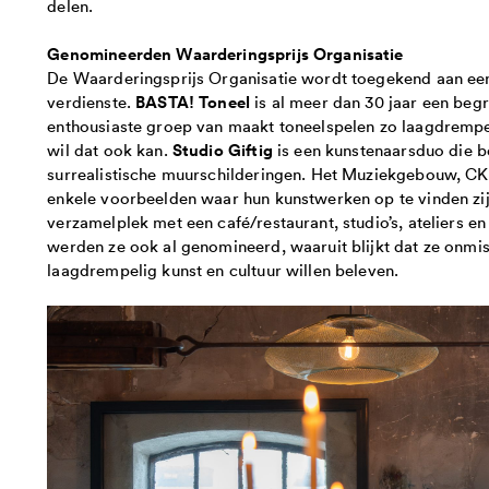
delen.
Genomineerden Waarderingsprijs Organisatie
De Waarderingsprijs Organisatie wordt toegekend aan een
BASTA! Toneel
verdienste.
is al meer dan 30 jaar een beg
enthousiaste groep van maakt toneelspelen zo laagdrempel
Studio Giftig
wil dat ook kan.
is een kunstenaarsduo die b
surrealistische muurschilderingen. Het Muziekgebouw, C
enkele voorbeelden waar hun kunstwerken op te vinden zi
verzamelplek met een café/restaurant, studio’s, ateliers e
werden ze ook al genomineerd, waaruit blijkt dat ze onmi
laagdrempelig kunst en cultuur willen beleven.