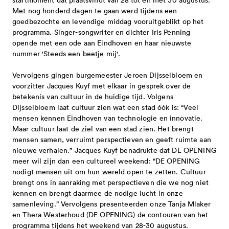
subsidieregeling noodmaatregelen
snelgeld - eenmalige subsidie -
vacatures
governance code cultuur
bezwaar, beroep en klachten 2025-2028
aanvragen is niet meer mogelijk
projecten 2027 tranche 1
Met nog honderd dagen te gaan werd tijdens een
energielasten
aanvragen is niet mogelijk
contact
goedbezochte en levendige middag vooruitgeblikt op het
professionele kunsten in samenhang
projecten 2026 tranche 3
programma. Singer-songwriter en dichter Iris Penning
subsidieverordening 2021-2024
projectsubsidies - eenmalige subsidie -
met provincie en rijk - aanvragen is niet
projecten 2026 tranche 2
opende met een ode aan Eindhoven en haar nieuwste
adres
cultuurbrief 2021-2024
aanvragen is niet meer mogelijk
blog
nummer 'Steeds een beetje mij'.
meer mogelijk
meerjarige subsidies 2026
direct contact opnemen
besluiten 2021-2024
professionele kunsten eindhoven in
Vervolgens gingen burgemeester Jeroen Dijsselbloem en
snelgeld 2026 tranche 1
spreekuur
open oproepen
toegekende subsidies 2021-2024
samenhang met brabantstad -
voorzitter Jacques Kuyf met elkaar in gesprek over de
snelgeld 2025 tranche 2
betekenis van cultuur in de huidige tijd. Volgens
bezwaar, beroep en klachten
aanvragen is niet meer mogelijk
Dijsselbloem laat cultuur zien wat een stad óók is: “Veel
projecten 2026 tranche 1
meer cultuur voor en door jongeren -
downloads
eindhovense basis - meerjarige subsidie
asdasd
mensen kennen Eindhoven van technologie en innovatie.
projecten 2025 tranche 3
gesloten
Maar cultuur laat de ziel van een stad zien. Het brengt
- aanvragen is niet meer mogelijk
mensen samen, verruimt perspectieven en geeft ruimte aan
projecten 2025 tranche 2
presentaties
techneut zoekt ontwerper - deel 2 -
nieuwe verhalen.” Jacques Kuyf benadrukte dat DE OPENING
programma's - meerjarige subsidie -
snelgeld 2025 tranche 1
publicaties
meer wil zijn dan een cultureel weekend: “DE OPENING
gesloten
spreekuur
aanvragen is niet meer mogelijk
nodigt mensen uit om hun wereld open te zetten. Cultuur
faq
programma's 2025 - 2026
huisstijlpakket
cultuur eindhoven op zoek naar
brengt ons in aanraking met perspectieven die we nog niet
nieuwsbrief
gilden - eenmalige subsidie - aanvragen
kennen en brengt daarmee de nodige lucht in onze
projecten 2025 tranche 1
nieuwsbrieven
organisaties en makers binnen het
en
is niet meer mogelijk
samenleving.” Vervolgens presenteerden onze Tanja Mlaker
eindhovense basis 2025-2028
thema gezondheid - gesloten
en Thera Westerhoud (DE OPENING) de contouren van het
programma tijdens het weekend van 28-30 augustus.
professionele kunsten in samenhang