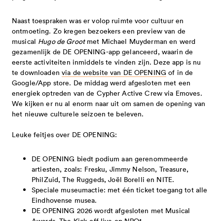
samen uit corona - gesloten
met provincie en rijk 2025-2028
Naast toespraken was er volop ruimte voor cultuur en
ontmoeting. Zo kregen bezoekers een preview van de
musical
Hugo de Groot
met Michael Muyderman en werd
gezamenlijk de DE OPENING-app gelanceerd, waarin de
eerste activiteiten inmiddels te vinden zijn. Deze app is nu
te downloaden
via de website van DE OPENING
of in de
Google/App store. De middag werd afgesloten met een
energiek optreden van de Cypher Active Crew via Emoves.
We kijken er nu al enorm naar uit om samen de opening van
het nieuwe culturele seizoen te beleven.
Leuke feitjes over DE OPENING:
DE OPENING biedt podium aan gerenommeerde
artiesten, zoals: Fresku, Jimmy Nelson, Treasure,
PhilZuid, The Ruggeds, Joël Borelli en NITE.
Speciale museumactie: met één ticket toegang tot alle
Eindhovense musea.
DE OPENING 2026 wordt afgesloten met Musical
Awards, The Kick-off live op NPO1.