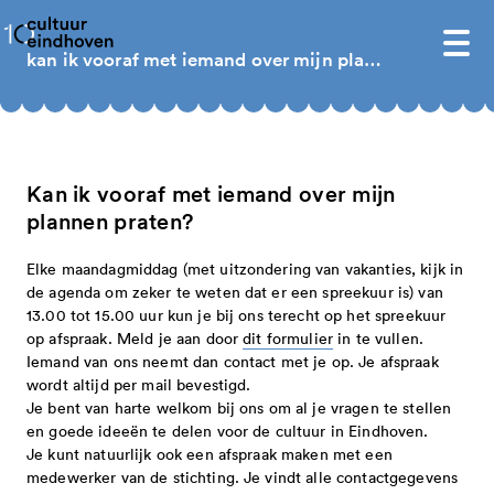
homepage
kan ik vooraf met iemand over mijn plannen praten?
subsidies 2025-2028
aanvraagportaal 2025-2028
Kan ik vooraf met iemand over mijn
impuls voor jongerencultuur
plannen praten?
informatie over subsidies 2025-2028
toegekende subsidies impuls voor
subsidieverordening 2025-2028
snelgeld - aanvragen is vanaf 1
over ons
Elke maandagmiddag (met uitzondering van vakanties, kijk in
jongerencultuur
cultuurscan 2023
de agenda om zeker te weten dat er een spreekuur is) van
september weer mogelijk
13.00 tot 15.00 uur kun je bij ons terecht op het spreekuur
cultuur eindhoven
proces cultuurscan en concept
projecten - aanvragen is vanaf 1
agenda
op afspraak. Meld je aan door
dit formulier
in te vullen.
organisatie
missie
Iemand van ons neemt dan contact met je op. Je afspraak
cultuurbrief 2025-2028
september weer mogelijk
wordt altijd per mail bevestigd.
publicaties en jaarverslagen
beleidsplan
medewerkers
subsidies 2021-2024
besluiten 2025-2028
programma's 2027-2028 - aanvragen is
Je bent van harte welkom bij ons om al je vragen te stellen
integriteit en verantwoording
doelstelling
raad van toezicht
en goede ideeën te delen voor de cultuur in Eindhoven.
toegekende subsidies 2025-2028
niet mogelijk
snelgeld 2026 tranche 2
Je kunt natuurlijk ook een afspraak maken met een
informatie over subsidies 2021 – 2024
cultuurraad
anbi
eindhoven cultuurprijs
handige links
eindhovense basis 2025-2028 -
programma's 2027-2028
medewerker van de stichting. Je vindt alle contactgegevens