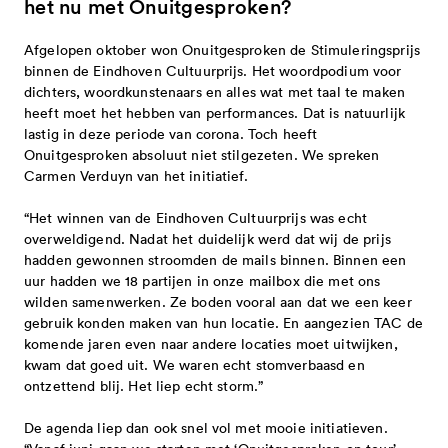
subsidieregeling noodmaatregelen
snelgeld - eenmalige subsidie -
het nu met Onuitgesproken?
vacatures
governance code cultuur
bezwaar, beroep en klachten 2025-2028
aanvragen is niet meer mogelijk
projecten 2027 tranche 1
energielasten
aanvragen is niet mogelijk
contact
professionele kunsten in samenhang
projecten 2026 tranche 3
Afgelopen oktober won Onuitgesproken de Stimuleringsprijs
subsidieverordening 2021-2024
projectsubsidies - eenmalige subsidie -
binnen de Eindhoven Cultuurprijs. Het woordpodium voor
met provincie en rijk - aanvragen is niet
projecten 2026 tranche 2
dichters, woordkunstenaars en alles wat met taal te maken
adres
cultuurbrief 2021-2024
aanvragen is niet meer mogelijk
blog
heeft moet het hebben van performances. Dat is natuurlijk
meer mogelijk
meerjarige subsidies 2026
direct contact opnemen
besluiten 2021-2024
professionele kunsten eindhoven in
lastig in deze periode van corona. Toch heeft
snelgeld 2026 tranche 1
Onuitgesproken absoluut niet stilgezeten. We spreken
spreekuur
open oproepen
toegekende subsidies 2021-2024
samenhang met brabantstad -
Carmen Verduyn van het initiatief.
snelgeld 2025 tranche 2
bezwaar, beroep en klachten
aanvragen is niet meer mogelijk
projecten 2026 tranche 1
meer cultuur voor en door jongeren -
“Het winnen van de Eindhoven Cultuurprijs was echt
downloads
eindhovense basis - meerjarige subsidie
asdasd
overweldigend. Nadat het duidelijk werd dat wij de prijs
projecten 2025 tranche 3
gesloten
hadden gewonnen stroomden de mails binnen. Binnen een
- aanvragen is niet meer mogelijk
projecten 2025 tranche 2
presentaties
uur hadden we 18 partijen in onze mailbox die met ons
techneut zoekt ontwerper - deel 2 -
programma's - meerjarige subsidie -
wilden samenwerken. Ze boden vooral aan dat we een keer
snelgeld 2025 tranche 1
publicaties
gesloten
spreekuur
gebruik konden maken van hun locatie. En aangezien TAC de
aanvragen is niet meer mogelijk
faq
komende jaren even naar andere locaties moet uitwijken,
programma's 2025 - 2026
huisstijlpakket
cultuur eindhoven op zoek naar
nieuwsbrief
gilden - eenmalige subsidie - aanvragen
kwam dat goed uit. We waren echt stomverbaasd en
projecten 2025 tranche 1
nieuwsbrieven
organisaties en makers binnen het
en
ontzettend blij. Het liep echt storm.”
is niet meer mogelijk
eindhovense basis 2025-2028
thema gezondheid - gesloten
De agenda liep dan ook snel vol met mooie initiatieven.
professionele kunsten in samenhang