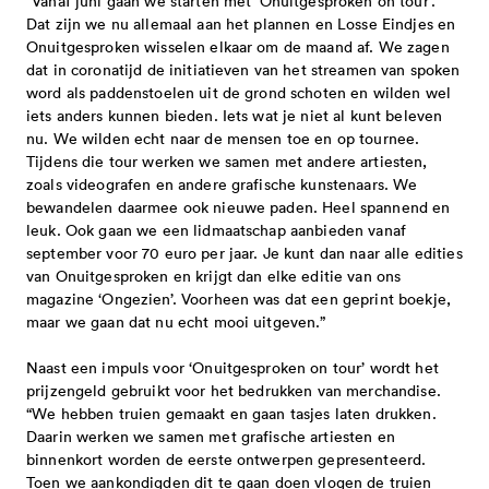
samen uit corona - gesloten
“Vanaf juni gaan we starten met ‘Onuitgesproken on tour’.
Dat zijn we nu allemaal aan het plannen en Losse Eindjes en
met provincie en rijk 2025-2028
Onuitgesproken wisselen elkaar om de maand af. We zagen
dat in coronatijd de initiatieven van het streamen van spoken
word als paddenstoelen uit de grond schoten en wilden wel
iets anders kunnen bieden. Iets wat je niet al kunt beleven
nu. We wilden echt naar de mensen toe en op tournee.
Tijdens die tour werken we samen met andere artiesten,
zoals videografen en andere grafische kunstenaars. We
bewandelen daarmee ook nieuwe paden. Heel spannend en
leuk. Ook gaan we een lidmaatschap aanbieden vanaf
september voor 70 euro per jaar. Je kunt dan naar alle edities
van Onuitgesproken en krijgt dan elke editie van ons
magazine ‘Ongezien’. Voorheen was dat een geprint boekje,
maar we gaan dat nu echt mooi uitgeven.”
Naast een impuls voor ‘Onuitgesproken on tour’ wordt het
prijzengeld gebruikt voor het bedrukken van merchandise.
“We hebben truien gemaakt en gaan tasjes laten drukken.
Daarin werken we samen met grafische artiesten en
binnenkort worden de eerste ontwerpen gepresenteerd.
Toen we aankondigden dit te gaan doen vlogen de truien