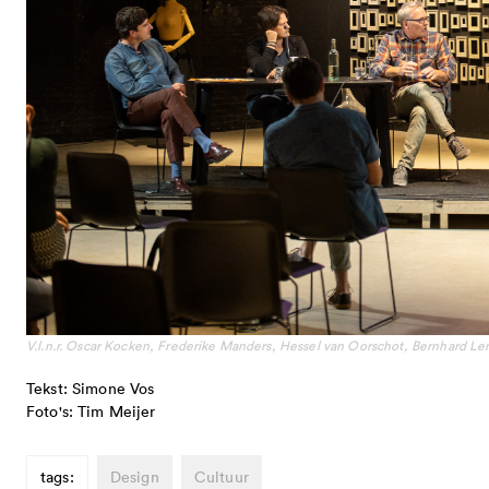
V.l.n.r. Oscar Kocken, Frederike Manders, Hessel van Oorschot, Bernhard 
Tekst: Simone Vos
Foto's: Tim Meijer
tags:
Design
Cultuur