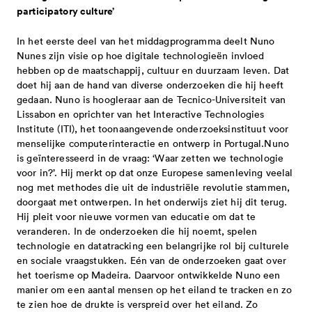
participatory culture’
In het eerste deel van het middagprogramma deelt Nuno
Nunes zijn visie op hoe digitale technologieën invloed
hebben op de maatschappij, cultuur en duurzaam leven. Dat
doet hij aan de hand van diverse onderzoeken die hij heeft
gedaan. Nuno is hoogleraar aan de Tecnico-Universiteit van
Lissabon en oprichter van het Interactive Technologies
Institute (ITI), het toonaangevende onderzoeksinstituut voor
menselijke computerinteractie en ontwerp in Portugal.Nuno
is geïnteresseerd in de vraag: ‘Waar zetten we technologie
voor in?’. Hij merkt op dat onze Europese samenleving veelal
nog met methodes die uit de industriële revolutie stammen,
doorgaat met ontwerpen. In het onderwijs ziet hij dit terug.
Hij pleit voor nieuwe vormen van educatie om dat te
veranderen. In de onderzoeken die hij noemt, spelen
technologie en datatracking een belangrijke rol bij culturele
en sociale vraagstukken. Eén van de onderzoeken gaat over
het toerisme op Madeira. Daarvoor ontwikkelde Nuno een
manier om een aantal mensen op het eiland te tracken en zo
te zien hoe de drukte is verspreid over het eiland. Zo