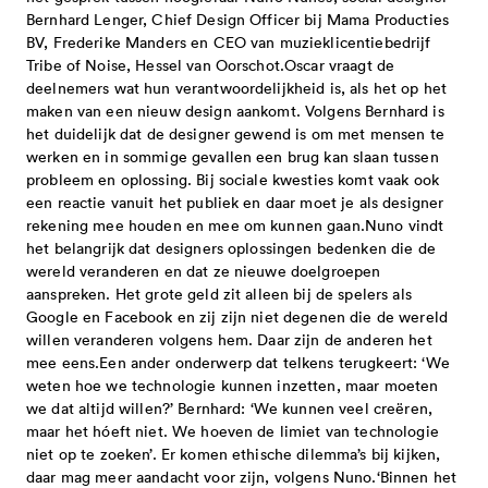
Bernhard Lenger, Chief Design Officer bij Mama Producties
BV, Frederike Manders en CEO van muzieklicentiebedrijf
Tribe of Noise, Hessel van Oorschot.Oscar vraagt de
deelnemers wat hun verantwoordelijkheid is, als het op het
maken van een nieuw design aankomt. Volgens Bernhard is
het duidelijk dat de designer gewend is om met mensen te
werken en in sommige gevallen een brug kan slaan tussen
probleem en oplossing. Bij sociale kwesties komt vaak ook
een reactie vanuit het publiek en daar moet je als designer
rekening mee houden en mee om kunnen gaan.Nuno vindt
het belangrijk dat designers oplossingen bedenken die de
wereld veranderen en dat ze nieuwe doelgroepen
aanspreken. Het grote geld zit alleen bij de spelers als
Google en Facebook en zij zijn niet degenen die de wereld
willen veranderen volgens hem. Daar zijn de anderen het
mee eens.Een ander onderwerp dat telkens terugkeert: ‘We
weten hoe we technologie kunnen inzetten, maar moeten
we dat altijd willen?’ Bernhard: ‘We kunnen veel creëren,
maar het hóeft niet. We hoeven de limiet van technologie
niet op te zoeken’. Er komen ethische dilemma’s bij kijken,
daar mag meer aandacht voor zijn, volgens Nuno.‘Binnen het