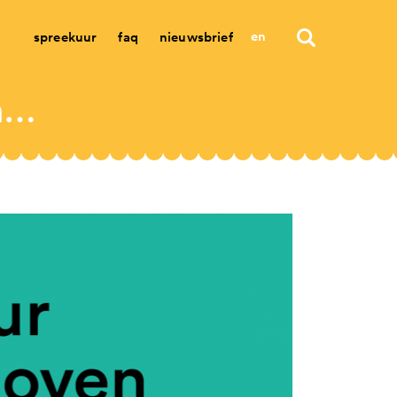
en
spreekuur
faq
nieuwsbrief
informatiebijeenkomst noodsteun 2021 makers