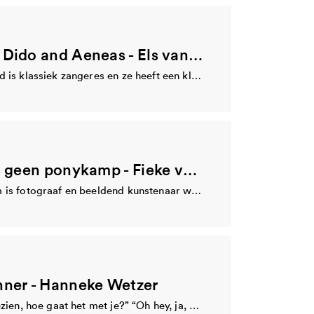
rwijs- en cultuuraanbieders
tion
Barokopera Dido and Aeneas - Els van der Waard Productions
De functie van bemiddeling onderwijs- en cultuuraanbieders binnen de BIS wordt vervuld door het CultuurStation. Hieronder…
Els van der Waard is klassiek zangeres en ze heeft een klassieke zangpraktijk in Eindhoven.
Het leven is geen ponykamp - Fieke van Berkom
Fieke van Berkom is fotograaf en beeldend kunstenaar werkend vanuit Strijp-S. Ze zal een onderzoek…
nner - Hanneke Wetzer
“Hey, lang niet gezien, hoe gaat het met je?” “Oh hey, ja, druk, en…