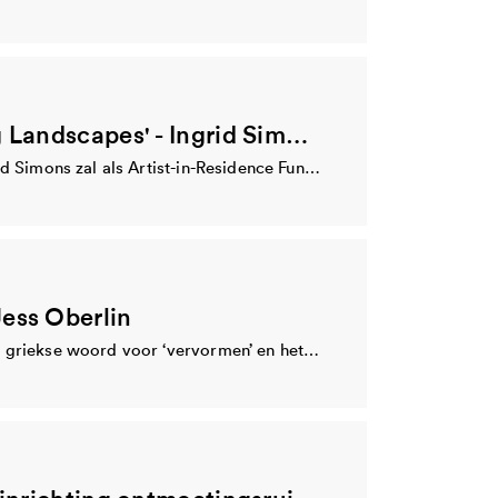
'Resonating Landscapes' - Ingrid Simons
Kunstenares Ingrid Simons zal als Artist-in-Residence Fundação OBRAS in het zuiden van Portugal als Artist-in-Residence…
ess Oberlin
PLASMA (van het griekse woord voor ‘vervormen’ en het bloedplasma dat ons allemaal bindt) is…