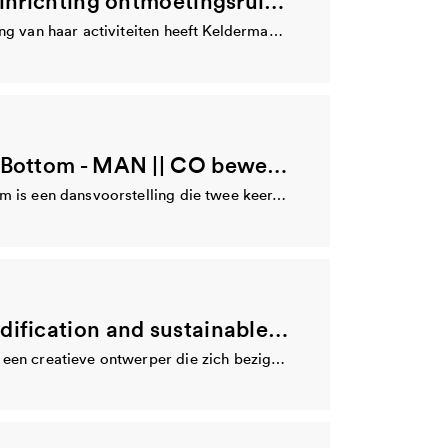
Eerste fase inrichting ontmoetingsruimte met lokale makers - Kelderman en van Noort
Voor de uitbreiding van haar activiteiten heeft Kelderman en Van Noort een ‘Glashuis’ toegevoegd aan…
Hotel Rock Bottom - MAN || CO bewegingstheater
Hotel Rock Bottom is een dansvoorstelling die twee keer, op 7 en 8 februari 2019,…
Genetic modification and sustainable agriculture - Mies Loogman
Mies Loogman is een creatieve ontwerper die zich bezighoudt met duurzame landbouw, het voedselsysteem en…